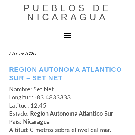
Saltar
PUEBLOS DE
al
contenido
NICARAGUA
Cambiar modo de navegación
7 de mayo de 2023
REGION AUTONOMA ATLANTICO
SUR – SET NET
Nombre: Set Net
Longitud: -83.4833333
Latitud: 12.45
Estado:
Region Autonoma Atlantico Sur
Pais:
Nicaragua
Altitud: 0 metros sobre el nvel del mar.