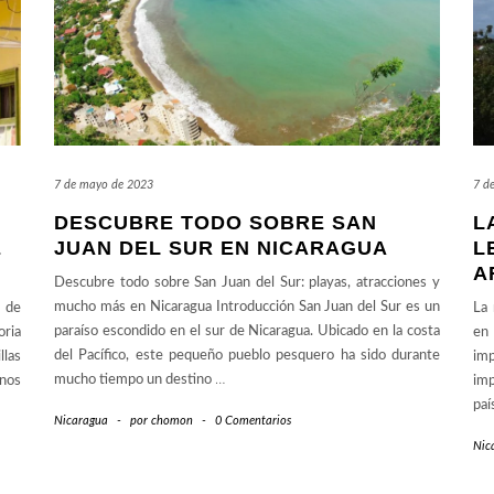
7 de mayo de 2023
7 d
DESCUBRE TODO SOBRE SAN
L
E
JUAN DEL SUR EN NICARAGUA
L
A
Descubre todo sobre San Juan del Sur: playas, atracciones y
mucho más en Nicaragua Introducción San Juan del Sur es un
 de
La 
paraíso escondido en el sur de Nicaragua. Ubicado en la costa
oria
en 
del Pacífico, este pequeño pueblo pesquero ha sido durante
llas
imp
mucho tiempo un destino
…
inos
imp
paí
Nicaragua
-
por
chomon
-
0 Comentarios
Nic