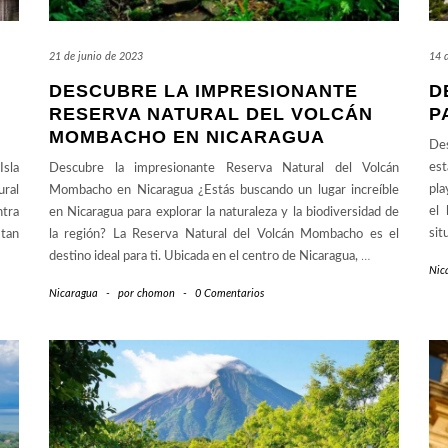
21 de junio de 2023
14 
DESCUBRE LA IMPRESIONANTE
D
RESERVA NATURAL DEL VOLCÁN
P
MOMBACHO EN NICARAGUA
Des
est
Isla
Descubre la impresionante Reserva Natural del Volcán
pla
ral
Mombacho en Nicaragua ¿Estás buscando un lugar increíble
el 
ntra
en Nicaragua para explorar la naturaleza y la biodiversidad de
sit
 tan
la región? La Reserva Natural del Volcán Mombacho es el
destino ideal para ti. Ubicada en el centro de Nicaragua,
…
Nic
Nicaragua
-
por
chomon
-
0 Comentarios