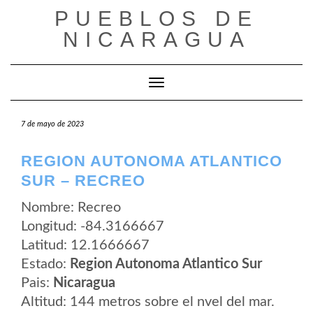
Saltar
PUEBLOS DE
al
contenido
NICARAGUA
Cambiar modo de navegación
7 de mayo de 2023
REGION AUTONOMA ATLANTICO
SUR – RECREO
Nombre: Recreo
Longitud: -84.3166667
Latitud: 12.1666667
Estado:
Region Autonoma Atlantico Sur
Pais:
Nicaragua
Altitud: 144 metros sobre el nvel del mar.