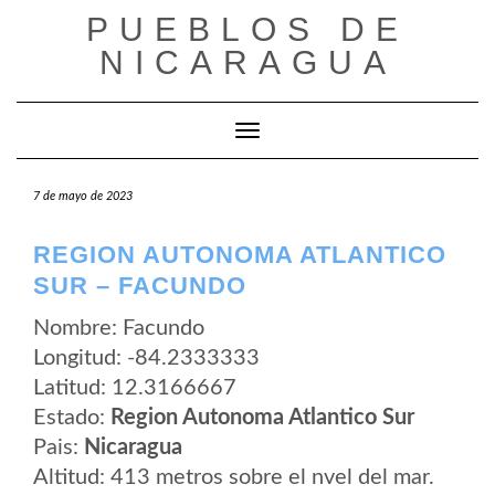
Saltar
PUEBLOS DE
al
contenido
NICARAGUA
Cambiar modo de navegación
7 de mayo de 2023
REGION AUTONOMA ATLANTICO
SUR – FACUNDO
Nombre: Facundo
Longitud: -84.2333333
Latitud: 12.3166667
Estado:
Region Autonoma Atlantico Sur
Pais:
Nicaragua
Altitud: 413 metros sobre el nvel del mar.