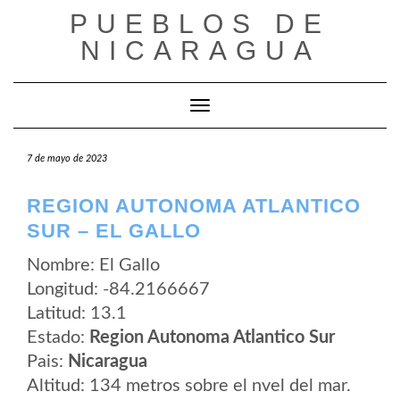
Saltar
PUEBLOS DE
al
contenido
NICARAGUA
Cambiar modo de navegación
7 de mayo de 2023
REGION AUTONOMA ATLANTICO
SUR – EL GALLO
Nombre: El Gallo
Longitud: -84.2166667
Latitud: 13.1
Estado:
Region Autonoma Atlantico Sur
Pais:
Nicaragua
Altitud: 134 metros sobre el nvel del mar.