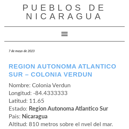
Saltar
PUEBLOS DE
al
contenido
NICARAGUA
Cambiar modo de navegación
7 de mayo de 2023
REGION AUTONOMA ATLANTICO
SUR – COLONIA VERDUN
Nombre: Colonia Verdun
Longitud: -84.4333333
Latitud: 11.65
Estado:
Region Autonoma Atlantico Sur
Pais:
Nicaragua
Altitud: 810 metros sobre el nvel del mar.