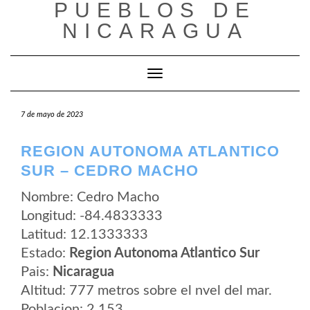
PUEBLOS DE
Saltar
al
NICARAGUA
contenido
Cambiar modo de navegación
7 de mayo de 2023
REGION AUTONOMA ATLANTICO
SUR – CEDRO MACHO
Nombre: Cedro Macho
Longitud: -84.4833333
Latitud: 12.1333333
Estado:
Region Autonoma Atlantico Sur
Pais:
Nicaragua
Altitud: 777 metros sobre el nvel del mar.
Poblacion: 2.153