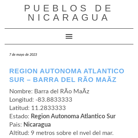
Saltar
PUEBLOS DE
al
contenido
NICARAGUA
Cambiar modo de navegación
7 de mayo de 2023
REGION AUTONOMA ATLANTICO
SUR – BARRA DEL RÃ­O MAÃ­Z
Nombre: Barra del RÃ­o MaÃ­z
Longitud: -83.8833333
Latitud: 11.2833333
Estado:
Region Autonoma Atlantico Sur
Pais:
Nicaragua
Altitud: 9 metros sobre el nvel del mar.