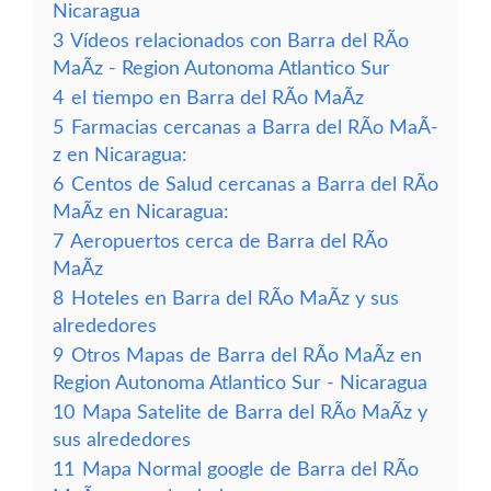
Nicaragua
3
Vídeos relacionados con Barra del RÃ­o
MaÃ­z - Region Autonoma Atlantico Sur
4
el tiempo en Barra del RÃ­o MaÃ­z
5
Farmacias cercanas a Barra del RÃ­o MaÃ­
z en Nicaragua:
6
Centos de Salud cercanas a Barra del RÃ­o
MaÃ­z en Nicaragua:
7
Aeropuertos cerca de Barra del RÃ­o
MaÃ­z
8
Hoteles en Barra del RÃ­o MaÃ­z y sus
alrededores
9
Otros Mapas de Barra del RÃ­o MaÃ­z en
Region Autonoma Atlantico Sur - Nicaragua
10
Mapa Satelite de Barra del RÃ­o MaÃ­z y
sus alrededores
11
Mapa Normal google de Barra del RÃ­o