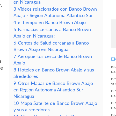
en Nicaragua
.
3
Vídeos relacionados con Banco Brown
Abajo - Region Autonoma Atlantico Sur
4
el tiempo en Banco Brown Abajo
5
Farmacias cercanas a Banco Brown
Abajo en Nicaragua:
6
Centos de Salud cercanas a Banco
Brown Abajo en Nicaragua:
7
Aeropuertos cerca de Banco Brown
E
n
Abajo
de
IS
8
Hoteles en Banco Brown Abajo y sus
NA
alrededores
DE
9
Otros Mapas de Banco Brown Abajo
VO
en Region Autonoma Atlantico Sur -
DE
Nicaragua
NI
10
Mapa Satelite de Banco Brown Abajo
DE
NI
y sus alrededores
IS