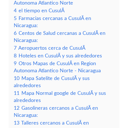
Autonoma Atlantico Norte
4
el tiempo en CusulÃ­
5
Farmacias cercanas a CusulÃ­ en
Nicaragua:
6
Centos de Salud cercanas a CusulÃ­ en
Nicaragua:
7
Aeropuertos cerca de CusulÃ­
8
Hoteles en CusulÃ­ y sus alrededores
9
Otros Mapas de CusulÃ­ en Region
Autonoma Atlantico Norte - Nicaragua
10
Mapa Satelite de CusulÃ­ y sus
alrededores
11
Mapa Normal google de CusulÃ­ y sus
alrededores
12
Gasolineras cercanos a CusulÃ­ en
Nicaragua:
13
Talleres cercanos a CusulÃ­ en