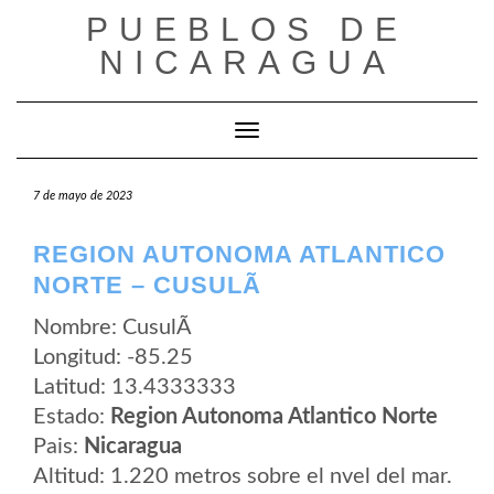
Saltar
PUEBLOS DE
al
contenido
NICARAGUA
Cambiar modo de navegación
7 de mayo de 2023
REGION AUTONOMA ATLANTICO
NORTE – CUSULÃ­
Nombre: CusulÃ­
Longitud: -85.25
Latitud: 13.4333333
Estado:
Region Autonoma Atlantico Norte
Pais:
Nicaragua
Altitud: 1.220 metros sobre el nvel del mar.