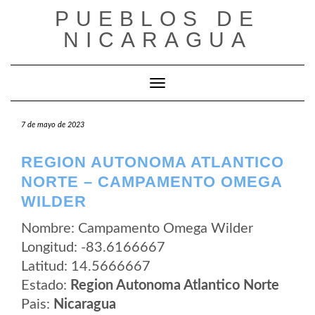
Saltar
PUEBLOS DE
al
contenido
NICARAGUA
Cambiar modo de navegación
7 de mayo de 2023
REGION AUTONOMA ATLANTICO
NORTE – CAMPAMENTO OMEGA
WILDER
Nombre: Campamento Omega Wilder
Longitud: -83.6166667
Latitud: 14.5666667
Estado:
Region Autonoma Atlantico Norte
Pais:
Nicaragua