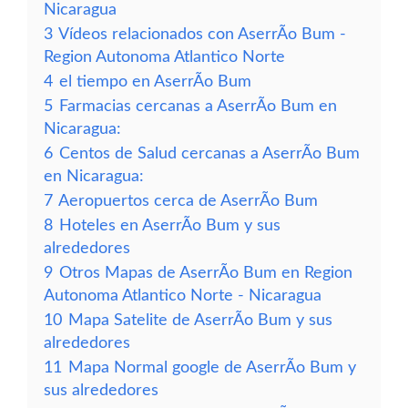
Nicaragua
3
Vídeos relacionados con AserrÃ­o Bum -
Region Autonoma Atlantico Norte
4
el tiempo en AserrÃ­o Bum
5
Farmacias cercanas a AserrÃ­o Bum en
Nicaragua:
6
Centos de Salud cercanas a AserrÃ­o Bum
en Nicaragua:
7
Aeropuertos cerca de AserrÃ­o Bum
8
Hoteles en AserrÃ­o Bum y sus
alrededores
9
Otros Mapas de AserrÃ­o Bum en Region
Autonoma Atlantico Norte - Nicaragua
10
Mapa Satelite de AserrÃ­o Bum y sus
alrededores
11
Mapa Normal google de AserrÃ­o Bum y
sus alrededores