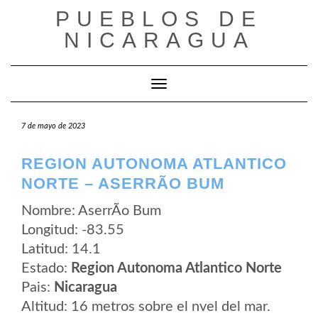
Saltar
PUEBLOS DE
al
contenido
NICARAGUA
Cambiar modo de navegación
7 de mayo de 2023
REGION AUTONOMA ATLANTICO
NORTE – ASERRÃ­O BUM
Nombre: AserrÃ­o Bum
Longitud: -83.55
Latitud: 14.1
Estado:
Region Autonoma Atlantico Norte
Pais:
Nicaragua
Altitud: 16 metros sobre el nvel del mar.