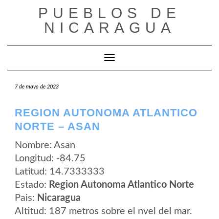
Saltar
PUEBLOS DE
al
contenido
NICARAGUA
Cambiar modo de navegación
7 de mayo de 2023
REGION AUTONOMA ATLANTICO
NORTE – ASAN
Nombre: Asan
Longitud: -84.75
Latitud: 14.7333333
Estado:
Region Autonoma Atlantico Norte
Pais:
Nicaragua
Altitud: 187 metros sobre el nvel del mar.