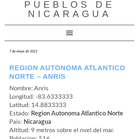
PUEBLOS DE
Saltar
al
NICARAGUA
contenido
Cambiar modo de navegación
7 de mayo de 2023
REGION AUTONOMA ATLANTICO
NORTE – ANRIS
Nombre: Anris
Longitud: -83.6333333
Latitud: 14.8833333
Estado:
Region Autonoma Atlantico Norte
Pais:
Nicaragua
Altitud: 9 metros sobre el nvel del mar.
Poblacion: 516