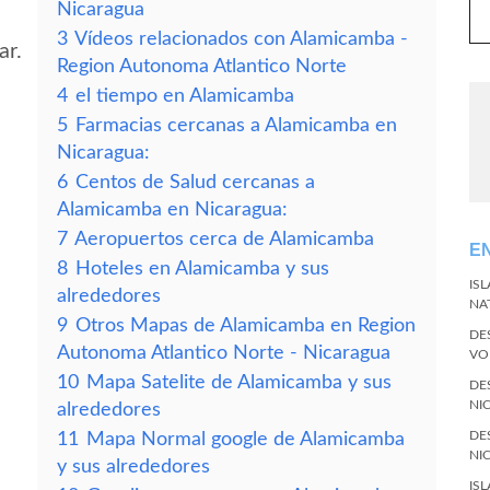
Nicaragua
3
Vídeos relacionados con Alamicamba -
ar.
Region Autonoma Atlantico Norte
4
el tiempo en Alamicamba
5
Farmacias cercanas a Alamicamba en
Nicaragua:
6
Centos de Salud cercanas a
Alamicamba en Nicaragua:
7
Aeropuertos cerca de Alamicamba
E
8
Hoteles en Alamicamba y sus
IS
alrededores
NA
9
Otros Mapas de Alamicamba en Region
DE
Autonoma Atlantico Norte - Nicaragua
VO
10
Mapa Satelite de Alamicamba y sus
DE
NI
alrededores
DE
11
Mapa Normal google de Alamicamba
NI
y sus alrededores
IS