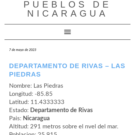
PUEBLOS DE
Saltar
al
NICARAGUA
contenido
Cambiar modo de navegación
7 de mayo de 2023
DEPARTAMENTO DE RIVAS – LAS
PIEDRAS
Nombre: Las Piedras
Longitud: -85.85
Latitud: 11.4333333
Estado:
Departamento de Rivas
Pais:
Nicaragua
Altitud: 291 metros sobre el nvel del mar.
Poblacion: 25.915