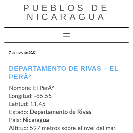
Saltar
PUEBLOS DE
al
contenido
NICARAGUA
Cambiar modo de navegación
7 de mayo de 2023
DEPARTAMENTO DE RIVAS – EL
PERÃº
Nombre: El PerÃº
Longitud: -85.55
Latitud: 11.45
Estado:
Departamento de Rivas
Pais:
Nicaragua
Altitud: 597 metros sobre el nvel del mar.