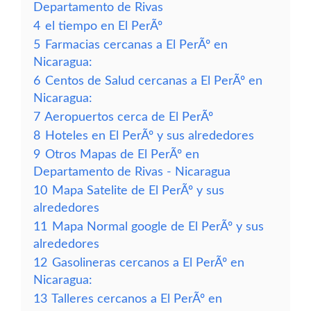
Departamento de Rivas
4
el tiempo en El PerÃº
5
Farmacias cercanas a El PerÃº en
Nicaragua:
6
Centos de Salud cercanas a El PerÃº en
Nicaragua:
7
Aeropuertos cerca de El PerÃº
8
Hoteles en El PerÃº y sus alrededores
9
Otros Mapas de El PerÃº en
Departamento de Rivas - Nicaragua
10
Mapa Satelite de El PerÃº y sus
alrededores
11
Mapa Normal google de El PerÃº y sus
alrededores
12
Gasolineras cercanos a El PerÃº en
Nicaragua:
13
Talleres cercanos a El PerÃº en