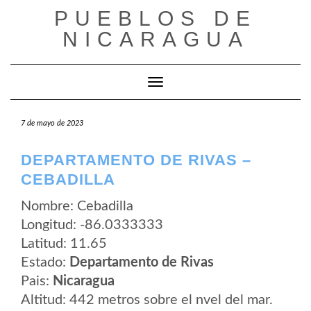
Saltar
PUEBLOS DE
al
contenido
NICARAGUA
Cambiar modo de navegación
7 de mayo de 2023
DEPARTAMENTO DE RIVAS –
CEBADILLA
Nombre: Cebadilla
Longitud: -86.0333333
Latitud: 11.65
Estado:
Departamento de Rivas
Pais:
Nicaragua
Altitud: 442 metros sobre el nvel del mar.