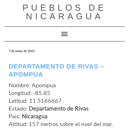
Saltar
PUEBLOS DE
al
contenido
NICARAGUA
Cambiar modo de navegación
7 de mayo de 2023
DEPARTAMENTO DE RIVAS –
APOMPUA
Nombre: Apompua
Longitud: -85.85
Latitud: 11.5166667
Estado:
Departamento de Rivas
Pais:
Nicaragua
Altitud: 157 metros sobre el nvel del mar.