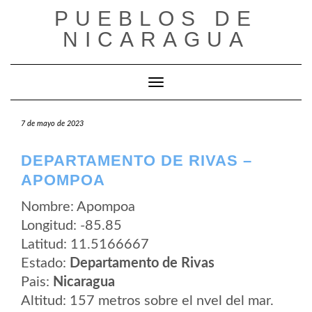
Saltar
PUEBLOS DE
al
contenido
NICARAGUA
Cambiar modo de navegación
7 de mayo de 2023
DEPARTAMENTO DE RIVAS –
APOMPOA
Nombre: Apompoa
Longitud: -85.85
Latitud: 11.5166667
Estado:
Departamento de Rivas
Pais:
Nicaragua
Altitud: 157 metros sobre el nvel del mar.