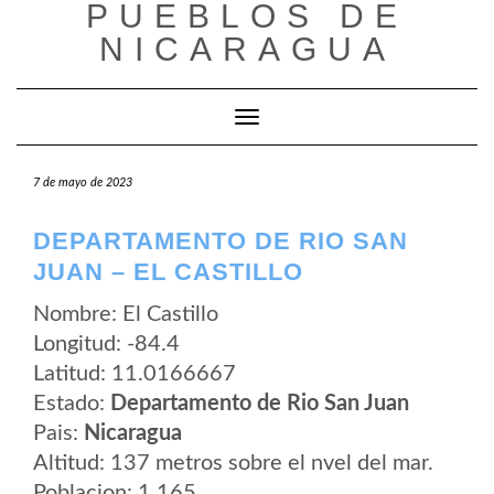
PUEBLOS DE
Saltar
al
NICARAGUA
contenido
Cambiar modo de navegación
7 de mayo de 2023
DEPARTAMENTO DE RIO SAN
JUAN – EL CASTILLO
Nombre: El Castillo
Longitud: -84.4
Latitud: 11.0166667
Estado:
Departamento de Rio San Juan
Pais:
Nicaragua
Altitud: 137 metros sobre el nvel del mar.
Poblacion: 1.165