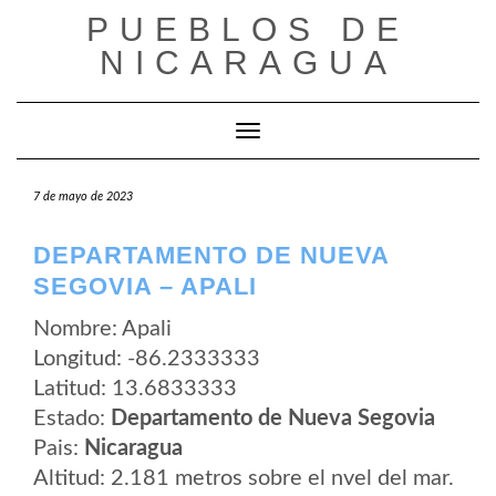
Saltar
PUEBLOS DE
al
contenido
NICARAGUA
Cambiar modo de navegación
7 de mayo de 2023
DEPARTAMENTO DE NUEVA
SEGOVIA – APALI
Nombre: Apali
Longitud: -86.2333333
Latitud: 13.6833333
Estado:
Departamento de Nueva Segovia
Pais:
Nicaragua
Altitud: 2.181 metros sobre el nvel del mar.