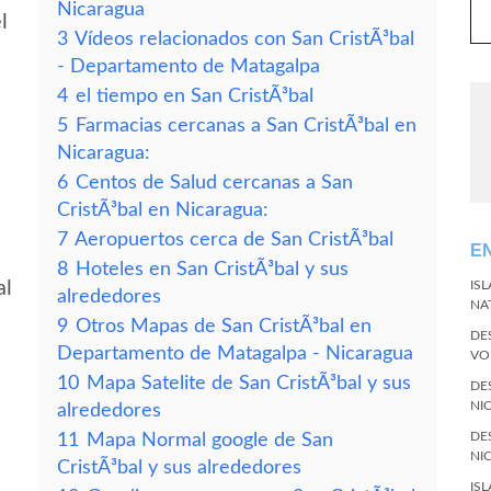
Nicaragua
l
3
Vídeos relacionados con San CristÃ³bal
- Departamento de Matagalpa
4
el tiempo en San CristÃ³bal
5
Farmacias cercanas a San CristÃ³bal en
Nicaragua:
6
Centos de Salud cercanas a San
CristÃ³bal en Nicaragua:
7
Aeropuertos cerca de San CristÃ³bal
E
8
Hoteles en San CristÃ³bal y sus
al
IS
alrededores
NA
9
Otros Mapas de San CristÃ³bal en
DE
Departamento de Matagalpa - Nicaragua
VO
10
Mapa Satelite de San CristÃ³bal y sus
DE
NI
alrededores
DE
11
Mapa Normal google de San
NI
CristÃ³bal y sus alrededores
IS