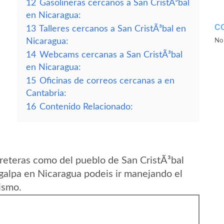
12
Gasolineras cercanos a San CristÃ³bal
en Nicaragua:
C
13
Talleres cercanos a San CristÃ³bal en
Nicaragua:
No 
14
Webcams cercanas a San CristÃ³bal
en Nicaragua:
15
Oficinas de correos cercanas a en
Cantabria:
16
Contenido Relacionado:
reteras como del pueblo de San CristÃ³bal
alpa en Nicaragua podeis ir manejando el
ismo.