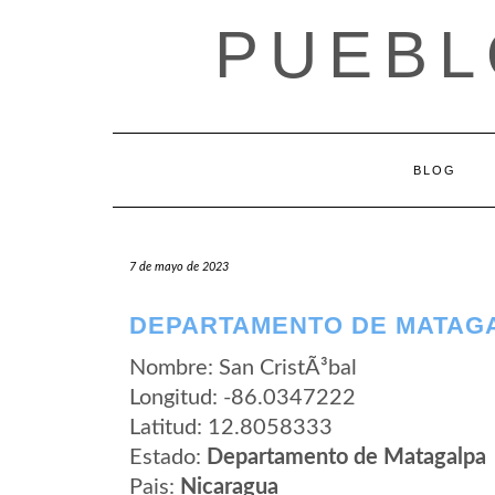
Saltar
PUEBL
al
contenido
BLOG
7 de mayo de 2023
DEPARTAMENTO DE MATAGA
Nombre: San CristÃ³bal
Longitud: -86.0347222
Latitud: 12.8058333
Estado:
Departamento de Matagalpa
Pais:
Nicaragua