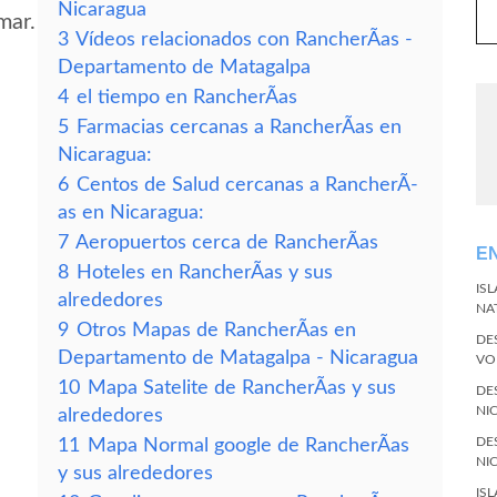
Nicaragua
mar.
3
Vídeos relacionados con RancherÃ­as -
Departamento de Matagalpa
4
el tiempo en RancherÃ­as
5
Farmacias cercanas a RancherÃ­as en
Nicaragua:
6
Centos de Salud cercanas a RancherÃ­
as en Nicaragua:
7
Aeropuertos cerca de RancherÃ­as
E
8
Hoteles en RancherÃ­as y sus
IS
alrededores
NA
9
Otros Mapas de RancherÃ­as en
DE
Departamento de Matagalpa - Nicaragua
VO
10
Mapa Satelite de RancherÃ­as y sus
DE
NI
alrededores
DE
11
Mapa Normal google de RancherÃ­as
NI
y sus alrededores
IS