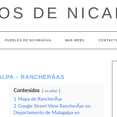
OS DE NIC
PUEBLOS DE NICARAGUA
MAS WEBS
CONTACT
LPA – RANCHERÃ­AS
Contenidos
ocultar
1
Mapa de RancherÃ­as
2
Google Street View RancherÃ­as en
Departamento de Matagalpa en