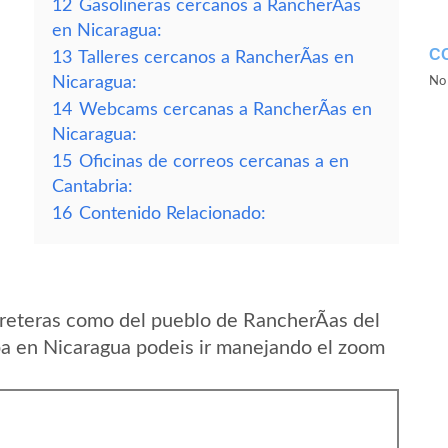
12
Gasolineras cercanos a RancherÃ­as
en Nicaragua:
C
13
Talleres cercanos a RancherÃ­as en
Nicaragua:
No 
14
Webcams cercanas a RancherÃ­as en
Nicaragua:
15
Oficinas de correos cercanas a en
Cantabria:
16
Contenido Relacionado:
reteras como del pueblo de RancherÃ­as del
 en Nicaragua podeis ir manejando el zoom