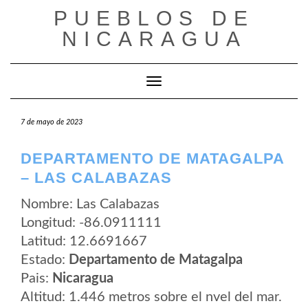
Saltar
PUEBLOS DE
al
contenido
NICARAGUA
Cambiar modo de navegación
7 de mayo de 2023
DEPARTAMENTO DE MATAGALPA
– LAS CALABAZAS
Nombre: Las Calabazas
Longitud: -86.0911111
Latitud: 12.6691667
Estado:
Departamento de Matagalpa
Pais:
Nicaragua
Altitud: 1.446 metros sobre el nvel del mar.