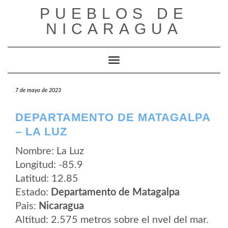
Saltar
PUEBLOS DE
al
contenido
NICARAGUA
Cambiar modo de navegación
7 de mayo de 2023
DEPARTAMENTO DE MATAGALPA
– LA LUZ
Nombre: La Luz
Longitud: -85.9
Latitud: 12.85
Estado:
Departamento de Matagalpa
Pais:
Nicaragua
Altitud: 2.575 metros sobre el nvel del mar.