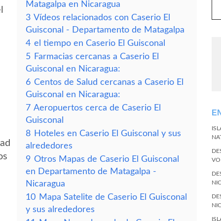
Matagalpa en Nicaragua
l
3
Vídeos relacionados con Caserio El
Guisconal - Departamento de Matagalpa
4
el tiempo en Caserio El Guisconal
5
Farmacias cercanas a Caserio El
Guisconal en Nicaragua:
6
Centos de Salud cercanas a Caserio El
Guisconal en Nicaragua:
7
Aeropuertos cerca de Caserio El
E
Guisconal
IS
8
Hoteles en Caserio El Guisconal y sus
NA
dad
alrededores
DE
os
9
Otros Mapas de Caserio El Guisconal
VO
en Departamento de Matagalpa -
DE
Nicaragua
NI
10
Mapa Satelite de Caserio El Guisconal
DE
NI
y sus alrededores
IS