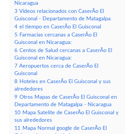
Nicaragua
3
Vídeos relacionados con CaserÃ­o El
Guisconal - Departamento de Matagalpa
4
el tiempo en CaserÃ­o El Guisconal
5
Farmacias cercanas a CaserÃ­o El
Guisconal en Nicaragua:
6
Centos de Salud cercanas a CaserÃ­o El
Guisconal en Nicaragua:
7
Aeropuertos cerca de CaserÃ­o El
Guisconal
8
Hoteles en CaserÃ­o El Guisconal y sus
alrededores
9
Otros Mapas de CaserÃ­o El Guisconal en
Departamento de Matagalpa - Nicaragua
10
Mapa Satelite de CaserÃ­o El Guisconal y
sus alrededores
11
Mapa Normal google de CaserÃ­o El