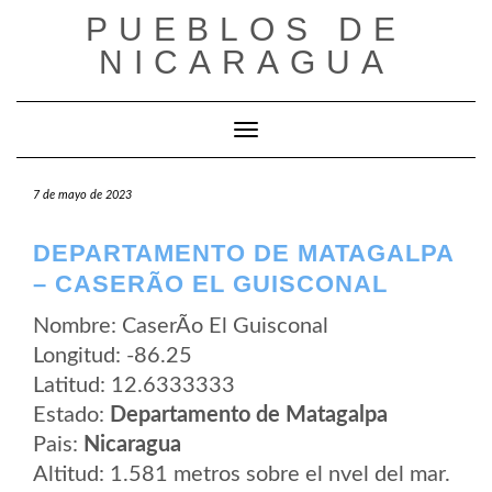
Saltar
PUEBLOS DE
al
contenido
NICARAGUA
Cambiar modo de navegación
7 de mayo de 2023
DEPARTAMENTO DE MATAGALPA
– CASERÃ­O EL GUISCONAL
Nombre: CaserÃ­o El Guisconal
Longitud: -86.25
Latitud: 12.6333333
Estado:
Departamento de Matagalpa
Pais:
Nicaragua
Altitud: 1.581 metros sobre el nvel del mar.