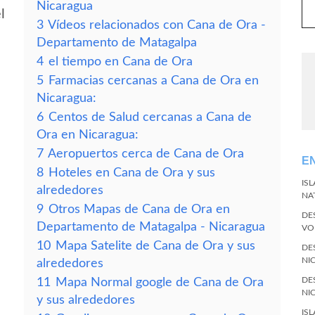
Nicaragua
l
3
Vídeos relacionados con Cana de Ora -
Departamento de Matagalpa
4
el tiempo en Cana de Ora
5
Farmacias cercanas a Cana de Ora en
Nicaragua:
6
Centos de Salud cercanas a Cana de
Ora en Nicaragua:
7
Aeropuertos cerca de Cana de Ora
E
8
Hoteles en Cana de Ora y sus
IS
alrededores
NA
9
Otros Mapas de Cana de Ora en
DE
Departamento de Matagalpa - Nicaragua
VO
10
Mapa Satelite de Cana de Ora y sus
DE
NI
alrededores
DE
11
Mapa Normal google de Cana de Ora
NI
y sus alrededores
IS