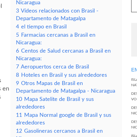
Nicaragua
l
3
Vídeos relacionados con Brasil -
Departamento de Matagalpa
4
el tiempo en Brasil
5
Farmacias cercanas a Brasil en
Nicaragua:
6
Centos de Salud cercanas a Brasil en
Nicaragua:
7
Aeropuertos cerca de Brasil
E
8
Hoteles en Brasil y sus alrededores
s
IS
9
Otros Mapas de Brasil en
NA
s en
Departamento de Matagalpa - Nicaragua
DE
s
10
Mapa Satelite de Brasil y sus
VO
alrededores
DE
NI
11
Mapa Normal google de Brasil y sus
DE
alrededores
NI
12
Gasolineras cercanos a Brasil en
IS