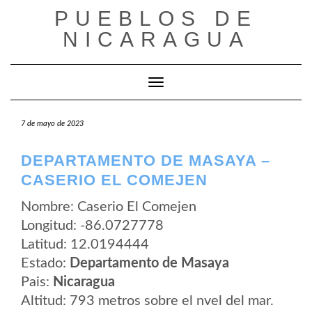
Saltar
PUEBLOS DE
al
contenido
NICARAGUA
Cambiar modo de navegación
7 de mayo de 2023
DEPARTAMENTO DE MASAYA –
CASERIO EL COMEJEN
Nombre: Caserio El Comejen
Longitud: -86.0727778
Latitud: 12.0194444
Estado:
Departamento de Masaya
Pais:
Nicaragua
Altitud: 793 metros sobre el nvel del mar.