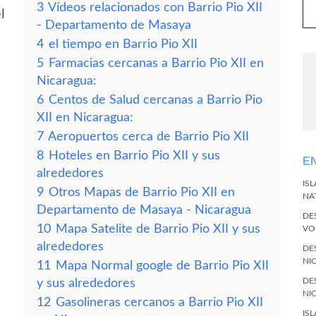
3
Vídeos relacionados con Barrio Pio XII
l
- Departamento de Masaya
4
el tiempo en Barrio Pio XII
5
Farmacias cercanas a Barrio Pio XII en
Nicaragua:
6
Centos de Salud cercanas a Barrio Pio
XII en Nicaragua:
7
Aeropuertos cerca de Barrio Pio XII
8
Hoteles en Barrio Pio XII y sus
E
alrededores
I
IS
9
Otros Mapas de Barrio Pio XII en
NA
Departamento de Masaya - Nicaragua
DE
10
Mapa Satelite de Barrio Pio XII y sus
VO
alrededores
DE
NI
11
Mapa Normal google de Barrio Pio XII
DE
y sus alrededores
NI
12
Gasolineras cercanos a Barrio Pio XII
IS