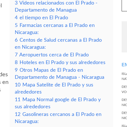
3
Vídeos relacionados con El Prado -
l
Departamento de Managua
4
el tiempo en El Prado
5
Farmacias cercanas a El Prado en
Nicaragua:
6
Centos de Salud cercanas a El Prado
en Nicaragua:
7
Aeropuertos cerca de El Prado
8
Hoteles en El Prado y sus alrededores
E
9
Otros Mapas de El Prado en
edes
IS
Departamento de Managua - Nicaragua
NA
s en
10
Mapa Satelite de El Prado y sus
DE
s
alrededores
VO
11
Mapa Normal google de El Prado y
DE
NI
sus alrededores
DE
12
Gasolineras cercanos a El Prado en
NI
Nicaragua:
IS