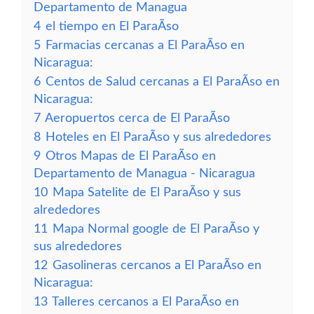
Departamento de Managua
4
el tiempo en El ParaÃ­so
5
Farmacias cercanas a El ParaÃ­so en
Nicaragua:
6
Centos de Salud cercanas a El ParaÃ­so en
Nicaragua:
7
Aeropuertos cerca de El ParaÃ­so
8
Hoteles en El ParaÃ­so y sus alrededores
9
Otros Mapas de El ParaÃ­so en
Departamento de Managua - Nicaragua
10
Mapa Satelite de El ParaÃ­so y sus
alrededores
11
Mapa Normal google de El ParaÃ­so y
sus alrededores
12
Gasolineras cercanos a El ParaÃ­so en
Nicaragua:
13
Talleres cercanos a El ParaÃ­so en