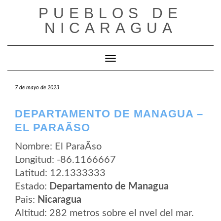
Saltar
PUEBLOS DE
al
contenido
NICARAGUA
Cambiar modo de navegación
7 de mayo de 2023
DEPARTAMENTO DE MANAGUA –
EL PARAÃ­SO
Nombre: El ParaÃ­so
Longitud: -86.1166667
Latitud: 12.1333333
Estado:
Departamento de Managua
Pais:
Nicaragua
Altitud: 282 metros sobre el nvel del mar.