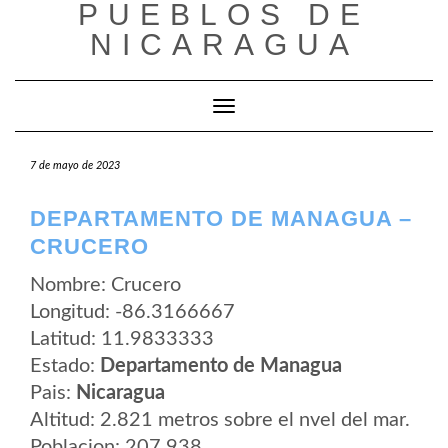
PUEBLOS DE
Saltar
al
NICARAGUA
contenido
Cambiar modo de navegación
7 de mayo de 2023
DEPARTAMENTO DE MANAGUA –
CRUCERO
Nombre: Crucero
Longitud: -86.3166667
Latitud: 11.9833333
Estado:
Departamento de Managua
Pais:
Nicaragua
Altitud: 2.821 metros sobre el nvel del mar.
Poblacion: 207.938