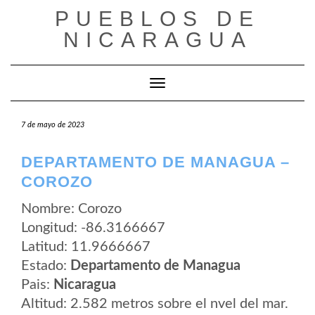
Saltar
PUEBLOS DE
al
contenido
NICARAGUA
Cambiar modo de navegación
7 de mayo de 2023
DEPARTAMENTO DE MANAGUA –
COROZO
Nombre: Corozo
Longitud: -86.3166667
Latitud: 11.9666667
Estado:
Departamento de Managua
Pais:
Nicaragua
Altitud: 2.582 metros sobre el nvel del mar.