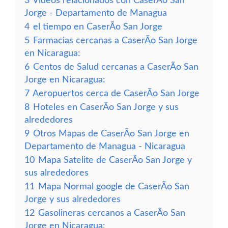
3
Vídeos relacionados con CaserÃ­o San
Jorge - Departamento de Managua
4
el tiempo en CaserÃ­o San Jorge
5
Farmacias cercanas a CaserÃ­o San Jorge
en Nicaragua:
6
Centos de Salud cercanas a CaserÃ­o San
Jorge en Nicaragua:
7
Aeropuertos cerca de CaserÃ­o San Jorge
8
Hoteles en CaserÃ­o San Jorge y sus
alrededores
9
Otros Mapas de CaserÃ­o San Jorge en
Departamento de Managua - Nicaragua
10
Mapa Satelite de CaserÃ­o San Jorge y
sus alrededores
11
Mapa Normal google de CaserÃ­o San
Jorge y sus alrededores
12
Gasolineras cercanos a CaserÃ­o San
Jorge en Nicaragua: