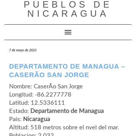
PUEBLOS DE
Saltar
al
NICARAGUA
contenido
Cambiar modo de navegación
7 de mayo de 2023
DEPARTAMENTO DE MANAGUA –
CASERÃ­O SAN JORGE
Nombre: CaserÃ­o San Jorge
Longitud: -86.2277778
Latitud: 12.5336111
Estado:
Departamento de Managua
Pais:
Nicaragua
Altitud: 518 metros sobre el nvel del mar.
Poblacion: 2.032