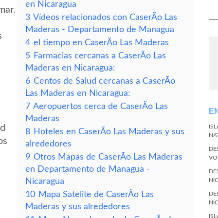
en Nicaragua
mar.
3
Vídeos relacionados con CaserÃ­o Las
Maderas - Departamento de Managua
s
4
el tiempo en CaserÃ­o Las Maderas
5
Farmacias cercanas a CaserÃ­o Las
Maderas en Nicaragua:
6
Centos de Salud cercanas a CaserÃ­o
Las Maderas en Nicaragua:
7
Aeropuertos cerca de CaserÃ­o Las
E
Maderas
ad
IS
8
Hoteles en CaserÃ­o Las Maderas y sus
NA
os
alrededores
DE
9
Otros Mapas de CaserÃ­o Las Maderas
VO
en Departamento de Managua -
DE
Nicaragua
NI
10
Mapa Satelite de CaserÃ­o Las
DE
NI
Maderas y sus alrededores
IS