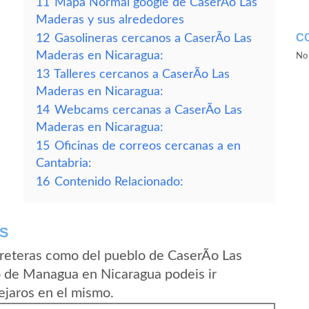
11
Mapa Normal google de CaserÃ­o Las
Maderas y sus alrededores
C
12
Gasolineras cercanos a CaserÃ­o Las
Maderas en Nicaragua:
No 
13
Talleres cercanos a CaserÃ­o Las
Maderas en Nicaragua:
14
Webcams cercanas a CaserÃ­o Las
Maderas en Nicaragua:
15
Oficinas de correos cercanas a en
Cantabria:
16
Contenido Relacionado:
S
reteras como del pueblo de CaserÃ­o Las
 de Managua en Nicaragua podeis ir
ejaros en el mismo.