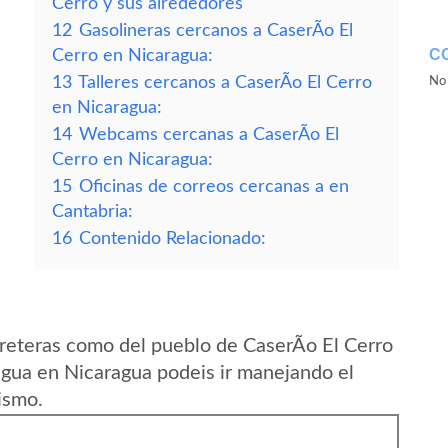
Cerro y sus alrededores
12
Gasolineras cercanos a CaserÃ­o El
C
Cerro en Nicaragua:
13
Talleres cercanos a CaserÃ­o El Cerro
No 
en Nicaragua:
14
Webcams cercanas a CaserÃ­o El
Cerro en Nicaragua:
15
Oficinas de correos cercanas a en
Cantabria:
16
Contenido Relacionado:
reteras como del pueblo de CaserÃ­o El Cerro
ua en Nicaragua podeis ir manejando el
ismo.