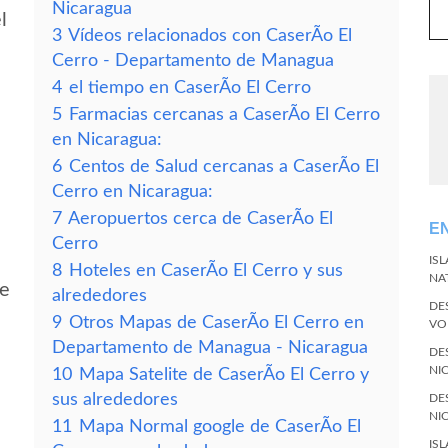
Nicaragua
l
3
Vídeos relacionados con CaserÃ­o El
Cerro - Departamento de Managua
4
el tiempo en CaserÃ­o El Cerro
5
Farmacias cercanas a CaserÃ­o El Cerro
en Nicaragua:
6
Centos de Salud cercanas a CaserÃ­o El
Cerro en Nicaragua:
7
Aeropuertos cerca de CaserÃ­o El
E
Cerro
IS
8
Hoteles en CaserÃ­o El Cerro y sus
NA
de
alrededores
DE
9
Otros Mapas de CaserÃ­o El Cerro en
VO
Departamento de Managua - Nicaragua
DE
NI
10
Mapa Satelite de CaserÃ­o El Cerro y
sus alrededores
DE
NI
11
Mapa Normal google de CaserÃ­o El
IS