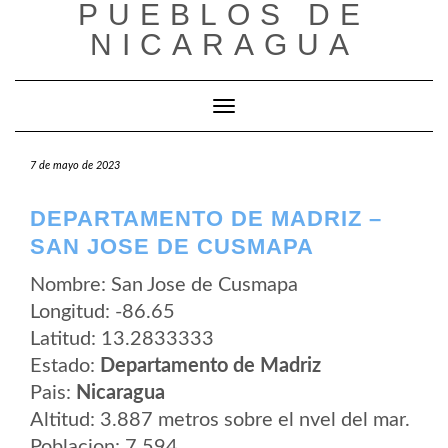
PUEBLOS DE
Saltar
al
NICARAGUA
contenido
Cambiar modo de navegación
7 de mayo de 2023
DEPARTAMENTO DE MADRIZ –
SAN JOSE DE CUSMAPA
Nombre: San Jose de Cusmapa
Longitud: -86.65
Latitud: 13.2833333
Estado:
Departamento de Madriz
Pais:
Nicaragua
Altitud: 3.887 metros sobre el nvel del mar.
Poblacion: 7.594