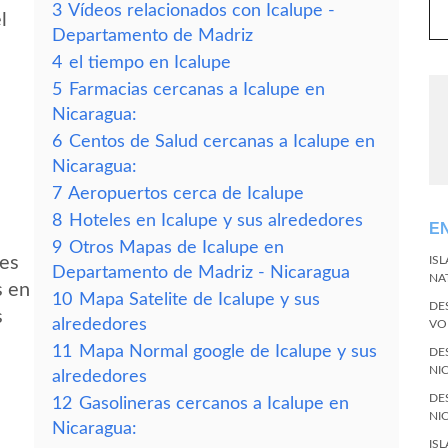
3
Vídeos relacionados con Icalupe -
l
Departamento de Madriz
4
el tiempo en Icalupe
5
Farmacias cercanas a Icalupe en
Nicaragua:
6
Centos de Salud cercanas a Icalupe en
Nicaragua:
7
Aeropuertos cerca de Icalupe
8
Hoteles en Icalupe y sus alrededores
E
9
Otros Mapas de Icalupe en
des
IS
Departamento de Madriz - Nicaragua
NA
s en
10
Mapa Satelite de Icalupe y sus
DE
s
alrededores
VO
11
Mapa Normal google de Icalupe y sus
DE
NI
alrededores
DE
12
Gasolineras cercanos a Icalupe en
NI
Nicaragua:
IS