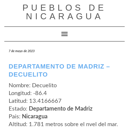
Saltar
PUEBLOS DE
al
contenido
NICARAGUA
Cambiar modo de navegación
7 de mayo de 2023
DEPARTAMENTO DE MADRIZ –
DECUELITO
Nombre: Decuelito
Longitud: -86.4
Latitud: 13.4166667
Estado:
Departamento de Madriz
Pais:
Nicaragua
Altitud: 1.781 metros sobre el nvel del mar.