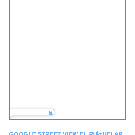
GOOGLE STREET VIEW EL PIÃ±UELAR