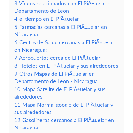
3
Vídeos relacionados con El PiÃ±uelar -
Departamento de Leon
4
el tiempo en El PiÃ±uelar
5
Farmacias cercanas a El PiÃ±uelar en
Nicaragua:
6
Centos de Salud cercanas a El PiÃ±uelar
en Nicaragua:
7
Aeropuertos cerca de El PiÃ±uelar
8
Hoteles en El PiÃ±uelar y sus alrededores
9
Otros Mapas de El PiÃ±uelar en
Departamento de Leon - Nicaragua
10
Mapa Satelite de El PiÃ±uelar y sus
alrededores
11
Mapa Normal google de El PiÃ±uelar y
sus alrededores
12
Gasolineras cercanos a El PiÃ±uelar en
Nicaragua: