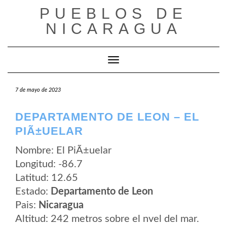
Saltar
PUEBLOS DE
al
contenido
NICARAGUA
Cambiar modo de navegación
7 de mayo de 2023
DEPARTAMENTO DE LEON – EL
PIÃ±UELAR
Nombre: El PiÃ±uelar
Longitud: -86.7
Latitud: 12.65
Estado:
Departamento de Leon
Pais:
Nicaragua
Altitud: 242 metros sobre el nvel del mar.