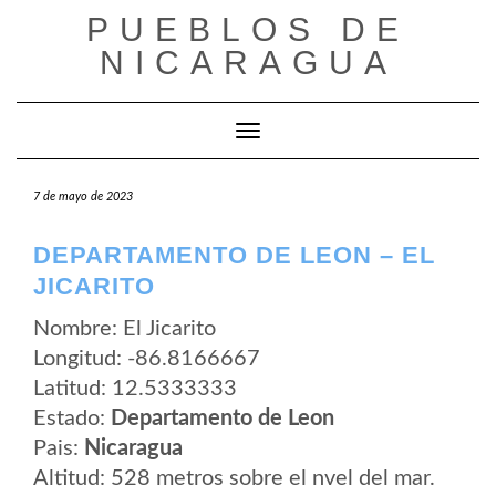
Saltar
PUEBLOS DE
al
contenido
NICARAGUA
Cambiar modo de navegación
7 de mayo de 2023
DEPARTAMENTO DE LEON – EL
JICARITO
Nombre: El Jicarito
Longitud: -86.8166667
Latitud: 12.5333333
Estado:
Departamento de Leon
Pais:
Nicaragua
Altitud: 528 metros sobre el nvel del mar.