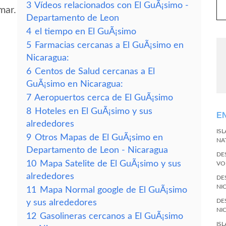
3
Vídeos relacionados con El GuÃ¡simo -
mar.
Departamento de Leon
4
el tiempo en El GuÃ¡simo
5
Farmacias cercanas a El GuÃ¡simo en
Nicaragua:
6
Centos de Salud cercanas a El
GuÃ¡simo en Nicaragua:
7
Aeropuertos cerca de El GuÃ¡simo
8
Hoteles en El GuÃ¡simo y sus
E
alrededores
IS
9
Otros Mapas de El GuÃ¡simo en
NA
Departamento de Leon - Nicaragua
DE
10
Mapa Satelite de El GuÃ¡simo y sus
VO
alrededores
DE
NI
11
Mapa Normal google de El GuÃ¡simo
DE
y sus alrededores
NI
12
Gasolineras cercanos a El GuÃ¡simo
IS