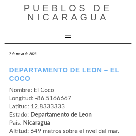
Saltar
PUEBLOS DE
al
contenido
NICARAGUA
Cambiar modo de navegación
7 de mayo de 2023
DEPARTAMENTO DE LEON – EL
COCO
Nombre: El Coco
Longitud: -86.5166667
Latitud: 12.8333333
Estado:
Departamento de Leon
Pais:
Nicaragua
Altitud: 649 metros sobre el nvel del mar.