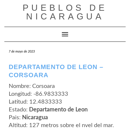
Saltar
PUEBLOS DE
al
contenido
NICARAGUA
Cambiar modo de navegación
7 de mayo de 2023
DEPARTAMENTO DE LEON –
CORSOARA
Nombre: Corsoara
Longitud: -86.9833333
Latitud: 12.4833333
Estado:
Departamento de Leon
Pais:
Nicaragua
Altitud: 127 metros sobre el nvel del mar.