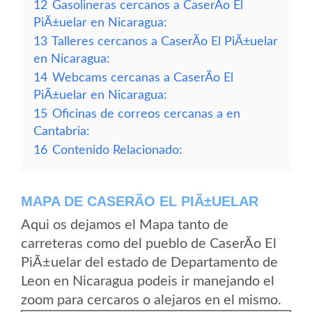
12
Gasolineras cercanos a CaserÃ­o El
PiÃ±uelar en Nicaragua:
13
Talleres cercanos a CaserÃ­o El PiÃ±uelar
en Nicaragua:
14
Webcams cercanas a CaserÃ­o El
PiÃ±uelar en Nicaragua:
15
Oficinas de correos cercanas a en
Cantabria:
16
Contenido Relacionado:
MAPA DE CASERÃ­O EL PIÃ±UELAR
Aqui os dejamos el Mapa tanto de
carreteras como del pueblo de CaserÃ­o El
PiÃ±uelar del estado de Departamento de
Leon en Nicaragua podeis ir manejando el
zoom para cercaros o alejaros en el mismo.