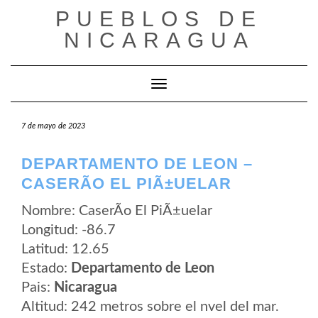
Saltar
PUEBLOS DE
al
contenido
NICARAGUA
Cambiar modo de navegación
7 de mayo de 2023
DEPARTAMENTO DE LEON –
CASERÃ­O EL PIÃ±UELAR
Nombre: CaserÃ­o El PiÃ±uelar
Longitud: -86.7
Latitud: 12.65
Estado:
Departamento de Leon
Pais:
Nicaragua
Altitud: 242 metros sobre el nvel del mar.