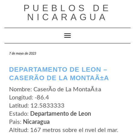
Saltar
PUEBLOS DE
al
contenido
NICARAGUA
Cambiar modo de navegación
7 de mayo de 2023
DEPARTAMENTO DE LEON –
CASERÃ­O DE LA MONTAÃ±A
Nombre: CaserÃ­o de La MontaÃ±a
Longitud: -86.4
Latitud: 12.5833333
Estado:
Departamento de Leon
Pais:
Nicaragua
Altitud: 167 metros sobre el nvel del mar.