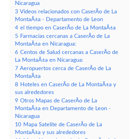
Nicaragua
3
Vídeos relacionados con CaserÃ­o de La
MontaÃ±a - Departamento de Leon
4
el tiempo en CaserÃ­o de La MontaÃ±a
5
Farmacias cercanas a CaserÃ­o de La
MontaÃ±a en Nicaragua:
6
Centos de Salud cercanas a CaserÃ­o de
La MontaÃ±a en Nicaragua:
7
Aeropuertos cerca de CaserÃ­o de La
MontaÃ±a
8
Hoteles en CaserÃ­o de La MontaÃ±a y
sus alrededores
9
Otros Mapas de CaserÃ­o de La
MontaÃ±a en Departamento de Leon -
Nicaragua
10
Mapa Satelite de CaserÃ­o de La
MontaÃ±a y sus alrededores