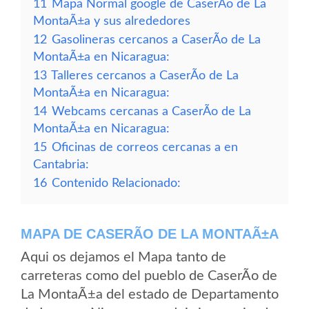
11
Mapa Normal google de CaserÃ­o de La
MontaÃ±a y sus alrededores
12
Gasolineras cercanos a CaserÃ­o de La
MontaÃ±a en Nicaragua:
13
Talleres cercanos a CaserÃ­o de La
MontaÃ±a en Nicaragua:
14
Webcams cercanas a CaserÃ­o de La
MontaÃ±a en Nicaragua:
15
Oficinas de correos cercanas a en
Cantabria:
16
Contenido Relacionado:
MAPA DE CASERÃ­O DE LA MONTAÃ±A
Aqui os dejamos el Mapa tanto de
carreteras como del pueblo de CaserÃ­o de
La MontaÃ±a del estado de Departamento