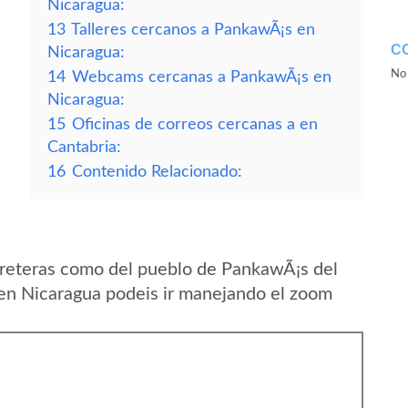
Nicaragua:
13
Talleres cercanos a PankawÃ¡s en
C
Nicaragua:
No 
14
Webcams cercanas a PankawÃ¡s en
Nicaragua:
15
Oficinas de correos cercanas a en
Cantabria:
16
Contenido Relacionado:
rreteras como del pueblo de PankawÃ¡s del
en Nicaragua podeis ir manejando el zoom