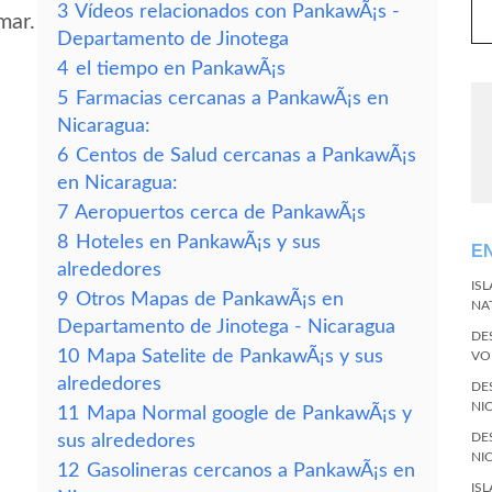
3
Vídeos relacionados con PankawÃ¡s -
mar.
Departamento de Jinotega
4
el tiempo en PankawÃ¡s
5
Farmacias cercanas a PankawÃ¡s en
Nicaragua:
6
Centos de Salud cercanas a PankawÃ¡s
en Nicaragua:
7
Aeropuertos cerca de PankawÃ¡s
8
Hoteles en PankawÃ¡s y sus
E
alrededores
IS
9
Otros Mapas de PankawÃ¡s en
NA
Departamento de Jinotega - Nicaragua
DE
10
Mapa Satelite de PankawÃ¡s y sus
VO
alrededores
DE
NI
11
Mapa Normal google de PankawÃ¡s y
DE
sus alrededores
NI
12
Gasolineras cercanos a PankawÃ¡s en
IS